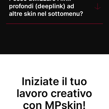
completamente disattivato, se
Se si desidera un aspetto
selezione di un colore per il testo.
profondi (deeplink) ad
necessario.
standardizzato per tutti i progetti, è
altre skin nel sottomenu?
possibile creare facilmente un
Gli
utenti PRO
hanno anche la
modello di skin. In questo modo
possibilità di effettuare ampie
Sì, è possibile! Qualsiasi link
potrete progettare il menu secondo
personalizzazioni con la funzione
profondo, anche di altre skin, può
le vostre idee e poi dublica questo
Extend HTML, ad esempio
essere integrato nel sottomenu -
modello all'inizio di un nuovo
utilizzando i propri font o
questo permette di navigare tra più
progetto.
rimuovendo i divisori del menu e la
skin!
selezione della lingua.
Con la funzione Extend HTML non ci
A tale scopo, si consiglia di
sono praticamente limiti alla
Iniziate il tuo
impostare la prima skin con il menu
progettazione dei menu, poiché è
e così via e di escludere per il
possibile lavorare con HTML, JS e
lavoro creativo
momento i link profondi. È quindi
CSS.
possibile duplicare questa skin e
con MPskin!
scambiare l'ID dello spazio nei