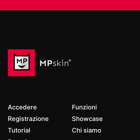
Nome
Cognome
Email
*
Accedere
Funzioni
Registrazione
Showcase
Tutorial
Chi siamo
*
Campi obbligatori