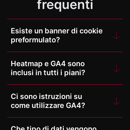
frequenti
Esiste un banner di cookie
preformulato?
Purtroppo no. Poiché i requisiti per i
Heatmap e GA4 sono
banner sui cookie variano da Paese
inclusi in tutti i piani?
a Paese, non possiamo offrire un
banner legalmente valido.
Sì!
Inoltre, i cookie vengono già
Ci sono istruzioni su
impostati quando il tour viene
come utilizzare GA4?
richiamato, quindi è meglio integrare
qualsiasi banner direttamente sul
Per utilizzare GA4, è preferibile
proprio sito web.
Che tipo di dati vengono