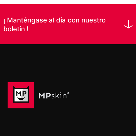
se mostrarán los datos recibidos
desde su activación.
¡ Manténgase al día con nuestro
boletín !
Nombre
Apellido
correo electrónico
*