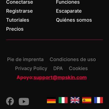
Conectarse
Funciones
Registrarse
Escaparate
Tutoriales
Quiénes somos
*
Campos obligatorios
Precios
Pie de imprenta
Condiciones de uso
Privacy Policy
DPA
Cookies
Apoyo:
support@mpskin.com