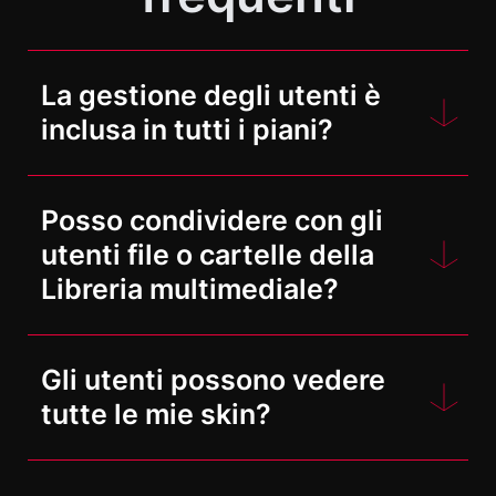
La gestione degli utenti è
inclusa in tutti i piani?
Sì, indipendentemente dal piano
Posso condividere con gli
utilizzato, è possibile creare tutti gli
utenti file o cartelle della
utenti desiderati.
Libreria multimediale?
No, purtroppo non è possibile.
Gli utenti possono vedere
Questo per evitare che gli utenti
tutte le mie skin?
cancellino i file utilizzati nelle skin.
Inoltre, non ha senso duplicare i file,
No! Gli utenti possono vedere solo le
perché in questo modo si