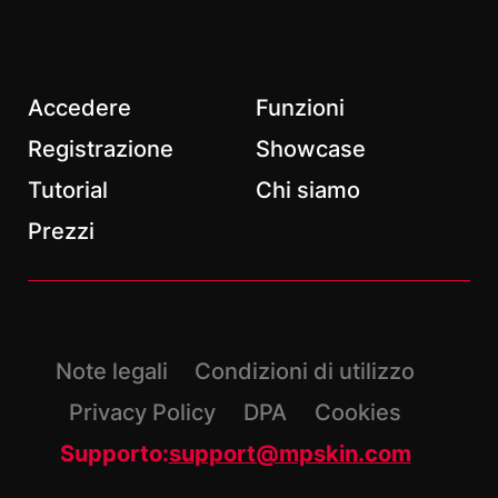
Email
*
Accedere
Funzioni
Registrazione
Showcase
Tutorial
Chi siamo
*
Campi obbligatori
Prezzi
Note legali
Condizioni di utilizzo
Privacy Policy
DPA
Cookies
Supporto:
support@mpskin.com