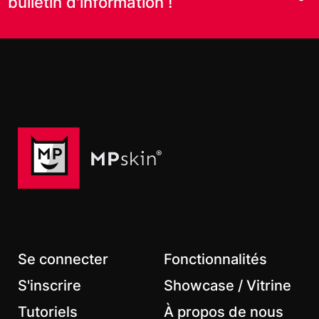
bulletin d'information !
Prénom
Nom de famille
Courriel
*
Se connecter
Fonctionnalités
S'inscrire
Showcase / Vitrine
Tutoriels
À propos de nous
*
Champs obligatoires