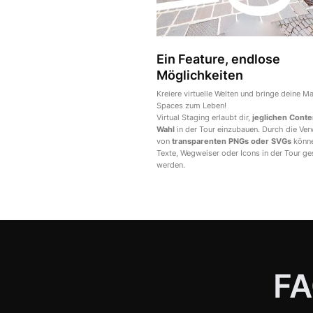
Ein Feature, endlose
Möglichkeiten
Kreiere virtuelle Welten und bringe deine M
Spaces zum Leben!
Virtual Staging erlaubt dir,
jeglichen Conte
Wahl
in der Tour einzubauen. Durch die Ve
von
transparenten PNGs oder SVGs
könne
Texte, Wegweiser oder Icons in der Tour g
werden.
FA