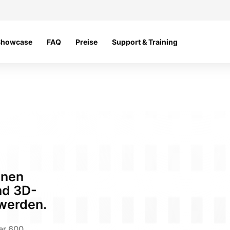
Showcase
FAQ
Preise
Support & Training
nnen
und 3D-
 werden.
er 600