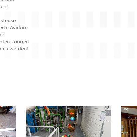
ten!
rstecke
erte Avatare
ar
enten können
bnis werden!