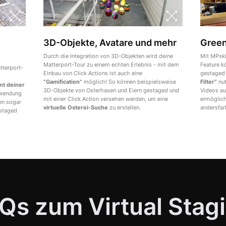
3D-Objekte, Avatare und mehr
Green
Durch die Integration von 3D-Objekten wird deine
Mit MPski
Matterport-Tour zu einem echten Erlebnis - mit dem
Feature k
atterport-
Einbau von Click Actions ist auch eine
gestaged 
“Gamification”
möglich! So können beispielsweise
Filter”
nut
nt deiner
3D-Objekte von Osterhasen und Eiern gestaged und
Videos au
rwendung
mit einer Click Action versehen werden, um eine
ermöglich
n sogar
virtuelle Osterei-Suche
zu erstellen.
andersfar
estaged
Qs zum Virtual Stag