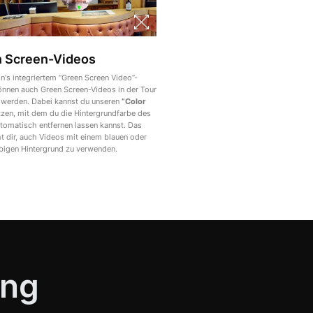
 Screen-Videos
n's integriertem “Green Screen Video”-
önnen auch Green Screen-Videos in der Tour
werden. Dabei kannst du unseren
“Color
zen, mit dem du die Hintergrundfarbe des
tomatisch entfernen lassen kannst. Das
t dir, auch Videos mit einem blauen oder
bigen Hintergrund zu verwenden.
ing