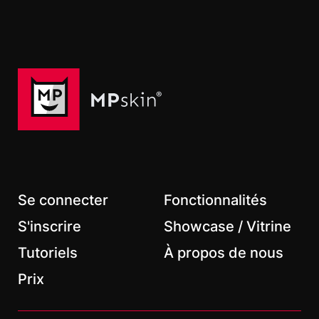
Prénom
Nom de famille
Courriel
*
Se connecter
Fonctionnalités
S'inscrire
Showcase / Vitrine
Tutoriels
À propos de nous
*
Champs obligatoires
Prix