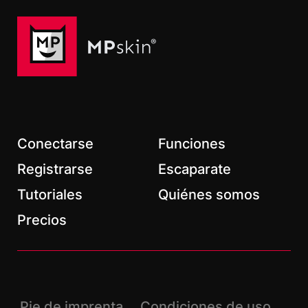
Apellido
correo electrónico
*
Conectarse
Funciones
Registrarse
Escaparate
Tutoriales
Quiénes somos
*
Campos obligatorios
Precios
Pie de imprenta
Condiciones de uso