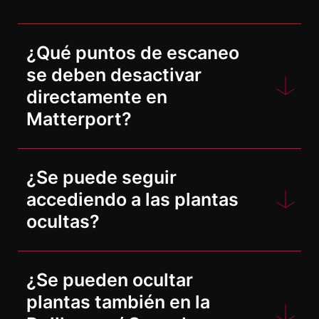
¿Qué puntos de escaneo
se deben desactivar
directamente en
Matterport?
En principio, se recomienda
¿Se puede seguir
desactivar directamente en
accediendo a las plantas
Matterport los puntos de escaneo
ocultas?
que realmente ya no se necesiten.
Esto afecta principalmente a los
Depende: si has desactivado
«escaneos técnicos» (escaneos
¿Se pueden ocultar
también todos los puntos de
realizados para mejorar el mallado)
plantas también en la
escaneo de la planta, ya no se
o a los escaneos que están muy